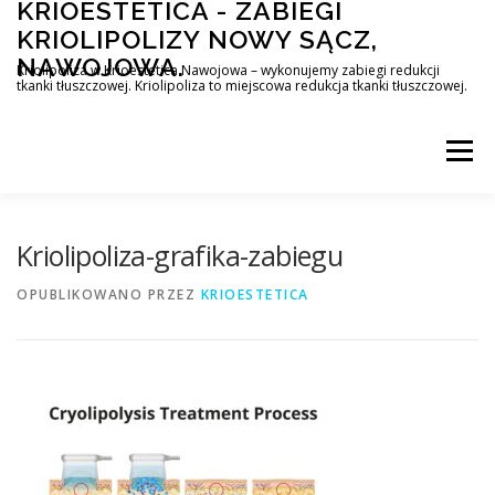
KRIOESTETICA - ZABIEGI
Przejdź
do
KRIOLIPOLIZY NOWY SĄCZ,
treści
NAWOJOWA.
Kriolipoliza w Krioestetica Nawojowa – wykonujemy zabiegi redukcji
tkanki tłuszczowej. Kriolipoliza to miejscowa redukcja tkanki tłuszczowej.
Menu
Kriolipoliza-grafika-zabiegu
OPUBLIKOWANO
PRZEZ
KRIOESTETICA