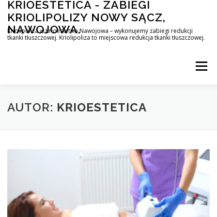
KRIOESTETICA - ZABIEGI
Przejdź
do
KRIOLIPOLIZY NOWY SĄCZ,
treści
NAWOJOWA.
Kriolipoliza w Krioestetica Nawojowa – wykonujemy zabiegi redukcji
tkanki tłuszczowej. Kriolipoliza to miejscowa redukcja tkanki tłuszczowej.
Menu
AUTOR:
KRIOESTETICA