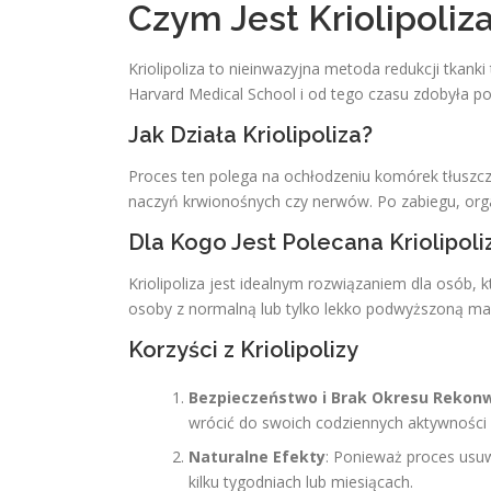
Czym Jest Kriolipoliz
Kriolipoliza to nieinwazyjna metoda redukcji tka
Harvard Medical School i od tego czasu zdobyła pop
Jak Działa Kriolipoliza?
Proces ten polega na ochłodzeniu komórek tłuszczo
naczyń krwionośnych czy nerwów. Po zabiegu, or
Dla Kogo Jest Polecana Kriolipoli
Kriolipoliza jest idealnym rozwiązaniem dla osób, 
osoby z normalną lub tylko lekko podwyższoną masą 
Korzyści z Kriolipolizy
Bezpieczeństwo i Brak Okresu Rekonw
wrócić do swoich codziennych aktywności 
Naturalne Efekty
: Ponieważ proces usuw
kilku tygodniach lub miesiącach.