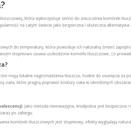
a?
nki tłuszczowej, która wykorzystuje zimno do zniszczenia komórek t
ularność na całym świecie jako bezpieczna i skuteczna alternatywa dl
wych do temperatury, która powoduje ich naturalną śmierć (apoptozę
ganizm stopniowo usuwa uszkodzone komórki tłuszczowe, co prowadz
za?
które mają lokalne nagromadzenia tłuszczu, trudne do usunięcia za po
ciała, które pragną poprawić kontury ciała w określonych obszarach, 
alescencji
: Jako metoda nieinwazyjna, kriolipoliza jest bezpieczn
zaraz po zabiegu.
ania komórek tłuszczowych jest stopniowy, efekty wyglądają natural