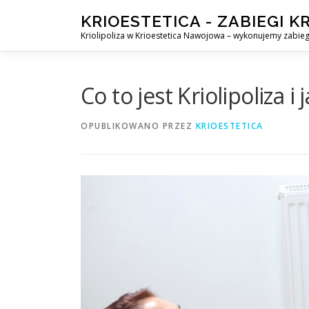
Przejdź
KRIOESTETICA - ZABIEGI 
do
Kriolipoliza w Krioestetica Nawojowa – wykonujemy zabiegi 
treści
Co to jest Kriolipoliza 
OPUBLIKOWANO
PRZEZ
KRIOESTETICA