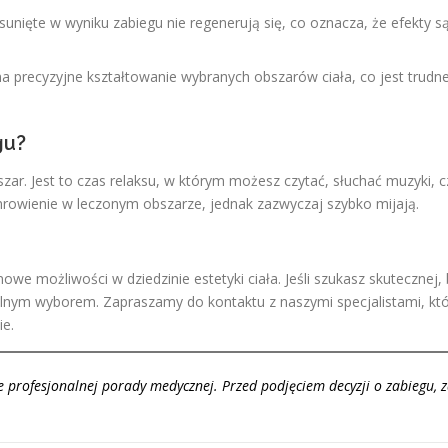
sunięte w wyniku zabiegu nie regenerują się, co oznacza, że efekty s
a na precyzyjne kształtowanie wybranych obszarów ciała, co jest tru
gu?
zar. Jest to czas relaksu, w którym możesz czytać, słuchać muzyki, 
mrowienie w leczonym obszarze, jednak zazwyczaj szybko mijają.
 nowe możliwości w dziedzinie estetyki ciała. Jeśli szukasz skuteczne
ealnym wyborem. Zapraszamy do kontaktu z naszymi specjalistami, któ
ie.
e profesjonalnej porady medycznej. Przed podjęciem decyzji o zabiegu, z